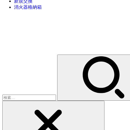
新規交換
消火器格納箱
検
索: