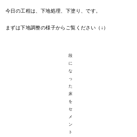
今日の工程は、下地処理、下塗り、です。
まずは下地調整の様子からご覧ください（↓）
段
に
な
っ
た
床
を
セ
メ
ン
ト