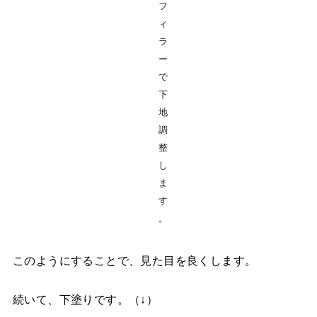
フ
ィ
ラ
ー
で
下
地
調
整
し
ま
す
。
このようにすることで、見た目を良くします。
続いて、下塗りです。（↓）