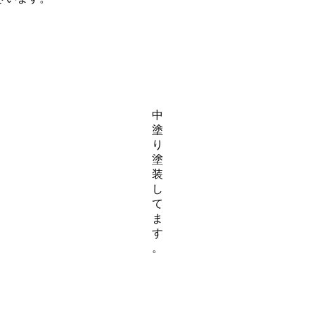
中
塗
り
塗
装
し
て
ま
す
。