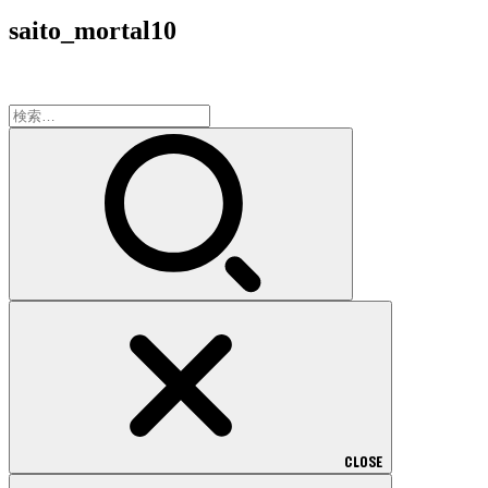
saito_mortal10
検
索:
CLOSE