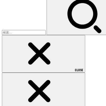
索:
CLOSE