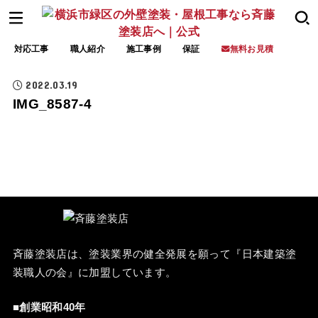
対応工事
職人紹介
施工事例
保証
無料お見積
2022.03.19
IMG_8587-4
斉藤塗装店は、塗装業界の健全発展を願って『
日本建築塗
装職人の会
』に加盟しています。
■創業昭和40年