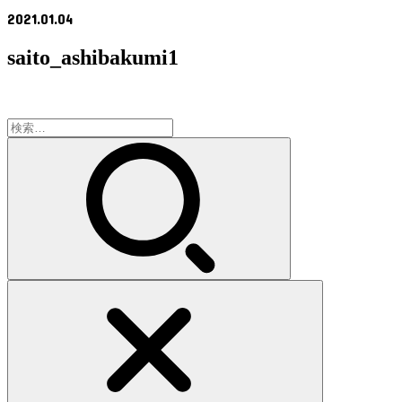
2021.01.04
saito_ashibakumi1
検
索: